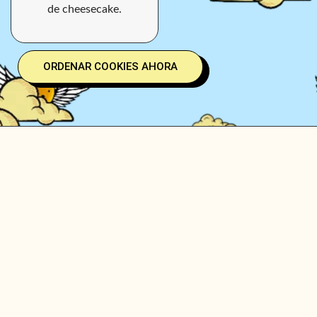
de cheesecake.
ORDENAR COOKIES AHORA